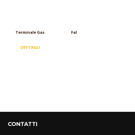
 Gas
Faldale Inclinato
Terminale di Esalazione
LI
DETTAGLI
DETTAGLI
CONTATTI