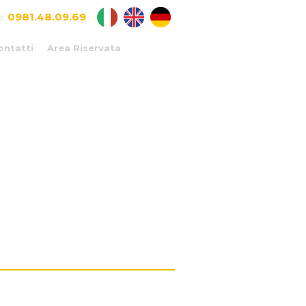
0981.48.09.69
e:
ontatti
Area Riservata