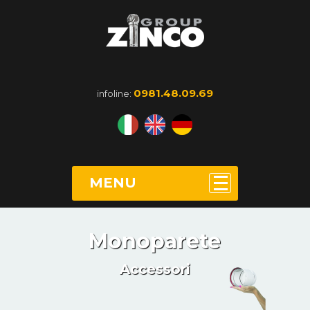
0981.48.09.69
infoline:
MENU
Monoparete
Accessori