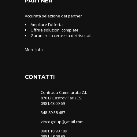
PARTNER
Accurata selezione dei partner
Ampliare l'offerta
Offrire soluzioni complete
Garantire la certezza dei risultati.
More Info
CONTATTI
Contrada Cammarata Z.I.
87012 Castrovillari (CS)
0981.48.09.69
348-89.58.487
zincogroup@gmail.com
0981.18.90.189
0981-48.09.68