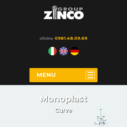
0981.48.09.69
infoline:
MENU
Monoplast
Curve