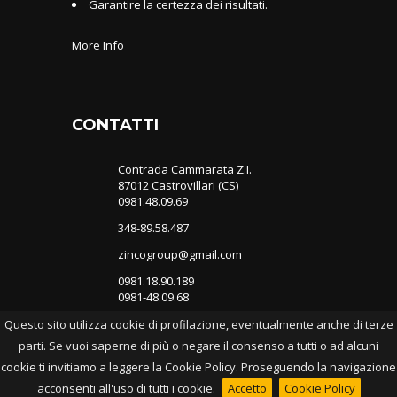
Garantire la certezza dei risultati.
More Info
CONTATTI
Contrada Cammarata Z.I.
87012 Castrovillari (CS)
0981.48.09.69
348-89.58.487
zincogroup@gmail.com
0981.18.90.189
0981-48.09.68
Questo sito utilizza cookie di profilazione, eventualmente anche di terze
parti. Se vuoi saperne di più o negare il consenso a tutti o ad alcuni
cookie ti invitiamo a leggere la Cookie Policy. Proseguendo la navigazione
© 2015 - ZincoGroup -
Cookie Policy
acconsenti all'uso di tutti i cookie.
Accetto
Cookie Policy