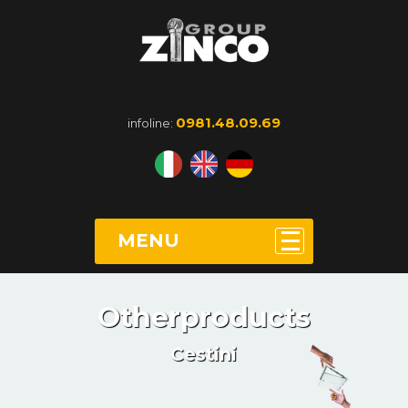
0981.48.09.69
infoline:
MENU
Otherproducts
Cestini