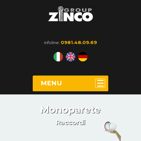
0981.48.09.69
infoline:
MENU
Monoparete
Raccordi